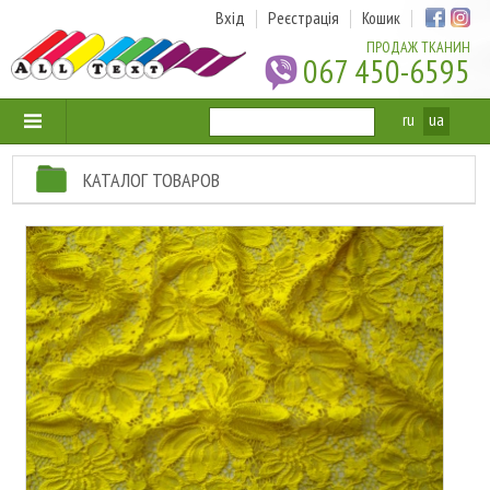
Вхід
Реєстрація
Кошик
ПРОДАЖ ТКАНИН
067 450-6595
ru
ua
КАТАЛОГ ТОВАРОВ