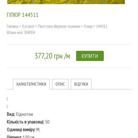
ГІПЮР 144511
Головна
>
Каталог
>
Платтяно-блузочні тканини
>
Гіпюр
>
144511
Штрих-код: 304004
377,20 грн /м
КУПИТИ
ХАРАКТЕРИСТИКИ
ОПИС
ВІДГУКИ
:
:
Вид:
Однотон
Кількість в упаковці:
50
Одиниці виміру:
М.
Ширина:
150 см