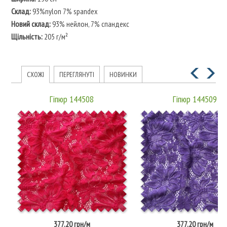
Склад:
93%nylon 7% spandex
Новий склад:
93% нейлон, 7% спандекс
Щільність:
205 г/м²
СХОЖІ
ПЕРЕГЛЯНУТІ
НОВИНКИ
Гіпюр 144508
Гіпюр 144509
377.20 грн/м
377.20 грн/м