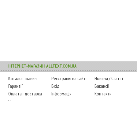
ІНТЕРНЕТ-МАГАЗИН ALLTEXT.COM.UA
Каталог тканин
Реєстрація на сайті
Новини
/
Статті
Гарантії
Вхід
Вакансії
Оплата і доставка
Інформація
Контакти
Повернення товару
Карта сайту
Instagram
Facebook