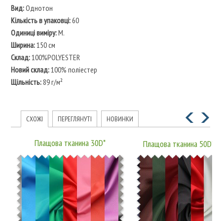
Вид:
Однотон
Кількість в упаковці:
60
Одиниці виміру:
М.
Ширина:
150 см
Склад:
100%POLYESTER
Новий склад:
100% поліестер
Щільність:
89 г/м²
СХОЖІ
ПЕРЕГЛЯНУТІ
НОВИНКИ
Плащова тканина 30D*
Плащова тканина 50D*5
(50D*50D)67