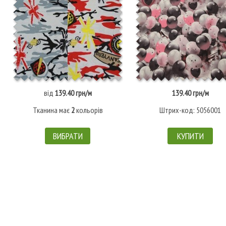
від
139.40 грн/м
139.40 грн/м
Тканина має
2
кольорів
Штрих-код: 5056001
ВИБРАТИ
КУПИТИ