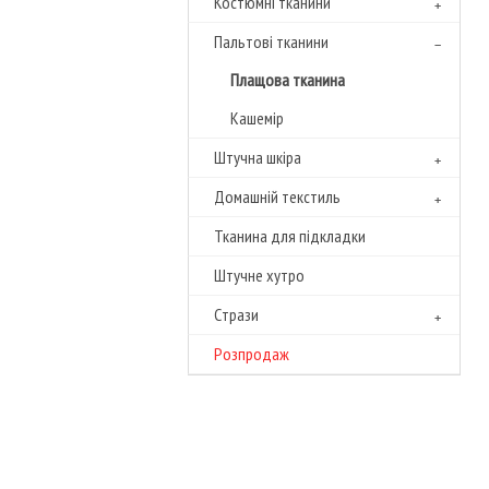
Костюмні тканини
Пальтові тканини
Плащова тканина
Кашемір
Штучна шкіра
Домашній текстиль
Тканина для підкладки
Штучне хутро
Cтрази
Розпродаж