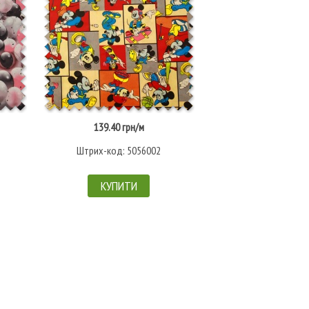
139.40 грн/м
Немає в наявн
Штрих-код: 5056002
Штрих-код: 
КУПИТИ