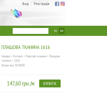
Вхід
Реєстрація
ru
ua
ПЛАЩОВА ТКАНИНА 1616
Головна
>
Каталог
>
Пальтові тканини
>
Плащова
тканина
>
1616
Штрих-код: 5058000
147,60 грн /м
КУПИТИ