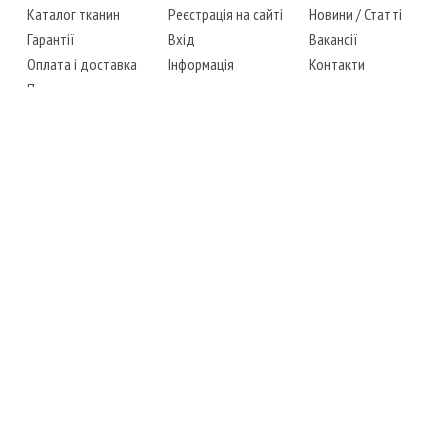
Каталог тканин
Реєстрація на сайті
Новини
/
Статті
Гарантії
Вхід
Вакансії
Оплата і доставка
Інформація
Контакти
Повернення товару
Карта сайту
Instagram
Facebook
ТЕЛЕФОНИ
+38 (067) 450-6595
+38 (048) 797-0350
АДРЕСА
м. Одеса, 7-й кілометр,
4 стоянка, магазин № 360
РЕЖИМ РОБОТИ
сб.-чт.: з 6-00 до 18-00
пт.: вихідний