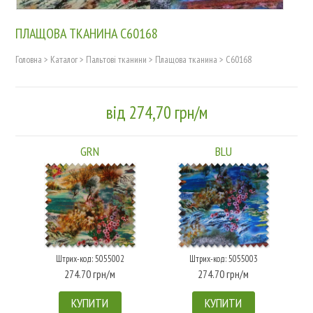
ПЛАЩОВА ТКАНИНА C60168
Головна
>
Каталог
>
Пальтові тканини
>
Плащова тканина
>
C60168
від 274,70 грн/м
GRN
BLU
Штрих-код: 5055002
Штрих-код: 5055003
274.70 грн/м
274.70 грн/м
КУПИТИ
КУПИТИ