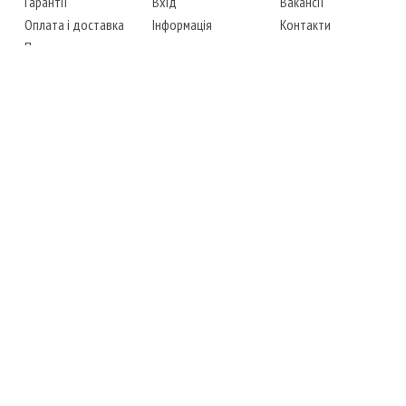
Гарантії
Вхід
Вакансії
Оплата і доставка
Інформація
Контакти
Повернення товару
Карта сайту
Instagram
Facebook
ТЕЛЕФОНИ
+38 (067) 450-6595
+38 (048) 797-0350
АДРЕСА
м. Одеса, 7-й кілометр,
4 стоянка, магазин № 360
РЕЖИМ РОБОТИ
сб.-чт.: з 6-00 до 18-00
пт.: вихідний