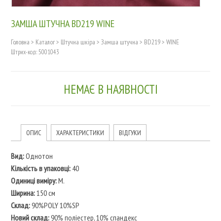
ЗАМША ШТУЧНА BD219 WINE
Головна
>
Каталог
>
Штучна шкіра
>
Замша штучна
>
BD219
>
WINE
Штрих-код: 5001043
НЕМАЄ В НАЯВНОСТІ
ОПИС
ХАРАКТЕРИСТИКИ
ВІДГУКИ
Вид:
Однотон
Кількість в упаковці:
40
Одиниці виміру:
М.
Ширина:
150 см
Склад:
90%POLY 10%SP
Новий склад:
90% поліестер, 10% спандекс