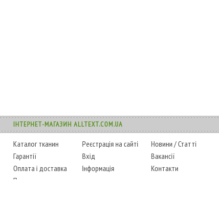
ІНТЕРНЕТ-МАГАЗИН ALLTEXT.COM.UA
Каталог тканин
Реєстрація на сайті
Новини
/
Статті
Гарантії
Вхід
Вакансії
Оплата і доставка
Інформація
Контакти
Повернення товару
Карта сайту
Instagram
Facebook