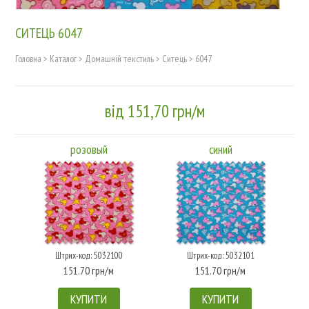
СИТЕЦЬ 6047
Головна
>
Каталог
>
Домашній текстиль
>
Ситець
>
6047
від 151,70 грн/м
розовый
синий
Штрих-код: 5032100
Штрих-код: 5032101
151.70 грн/м
151.70 грн/м
КУПИТИ
КУПИТИ