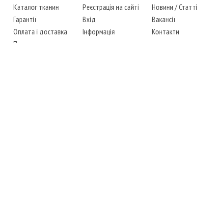
Каталог тканин
Реєстрація на сайті
Новини
/
Статті
Гарантії
Вхід
Вакансії
Оплата і доставка
Інформація
Контакти
Повернення товару
Карта сайту
Instagram
Facebook
ТЕЛЕФОНИ
+38 (067) 450-6595
+38 (048) 797-0350
АДРЕСА
м. Одеса, 7-й кілометр,
4 стоянка, магазин № 360
РЕЖИМ РОБОТИ
сб.-чт.: з 6-00 до 18-00
пт.: вихідний