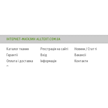
ІНТЕРНЕТ-МАГАЗИН ALLTEXT.COM.UA
Каталог тканин
Реєстрація на сайті
Новини
/
Статті
Гарантії
Вхід
Вакансії
Оплата і доставка
Інформація
Контакти
Повернення товару
Карта сайту
Instagram
Facebook
ТЕЛЕФОНИ
+38 (067) 450-6595
+38 (048) 797-0350