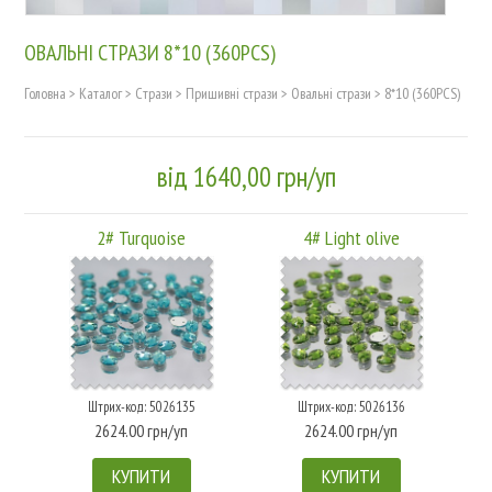
ОВАЛЬНІ СТРАЗИ 8*10 (360PCS)
Головна
>
Каталог
>
Cтрази
>
Пришивні стрази
>
Овальні стрази
>
8*10 (360PCS)
від 1640,00 грн/уп
2# Turquoise
4# Light olive
Штрих-код: 5026135
Штрих-код: 5026136
2624.00 грн/уп
2624.00 грн/уп
КУПИТИ
КУПИТИ