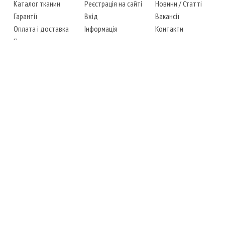
Каталог тканин
Реєстрація на сайті
Новини
/
Статті
Гарантії
Вхід
Вакансії
Оплата і доставка
Інформація
Контакти
Повернення товару
Карта сайту
Instagram
Facebook
ТЕЛЕФОНИ
+38 (067) 450-6595
+38 (048) 797-0350
АДРЕСА
м. Одеса, 7-й кілометр,
4 стоянка, магазин № 360
РЕЖИМ РОБОТИ
сб.-чт.: з 6-00 до 18-00
пт.: вихідний