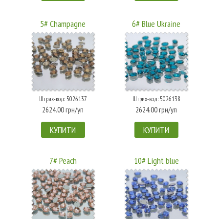
5# Champagne
6# Blue Ukraine
Штрих-код: 5026137
Штрих-код: 5026138
2624.00 грн/уп
2624.00 грн/уп
КУПИТИ
КУПИТИ
7# Peach
10# Light blue