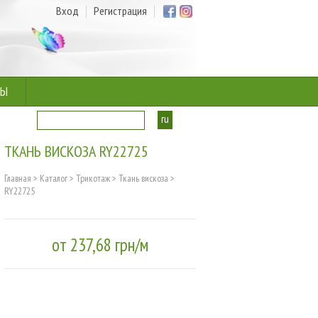
Вход
Регистрация
ТЫ
ru
ua
ТКАНЬ ВИСКОЗА RY22725
Главная
>
Каталог
>
Трикотаж
>
Ткань вискоза
>
RY22725
от 237,68 грн/м