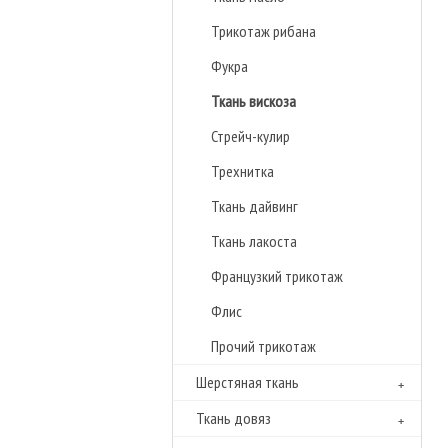
Трикотаж рибана
Фукра
Ткань вискоза
Стрейч-кулир
Трехнитка
Ткань дайвинг
Ткань лакоста
Французкий трикотаж
Флиc
Прочий трикотаж
Шерстяная ткань
Ткань довяз