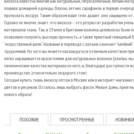
Вискоза известна многим как натуральный, гигроскопичный, легкий мат
пошива домашней одежды, блузок, летних сарафанов, в первую очередь
пропускать воздух. Таким образом ваше тело дышит, оно защищено от
Однако не многие знают, что вискоза – это результат разработки учены
материалов ткань. Так, в 19 веке в Британии волокна целлюлозы были 
позволило получить высокую прочность, а также приятный глянцевый бл
"искусственный шелк". Название в переводе с латыни означает "клейкий
трудоемкий. Но зато вы можете наслаждаться отличным качеством при
легко окрашивается красителями для натуральных волокон (хлопка, ль
гигиенические качества материала из него, и, благодаря доступности и
производстве, относительно недорого стоит.
Сегодня купить ткань вискозу оптом в Москве или в интернет-магази
цветов и рисунков. Осталось лишь выбрать фасон. Милые дамы, приятны
нового образа!
ПОХОЖИЕ
ПРОСМОТРЕННЫЕ
НОВИНКИ