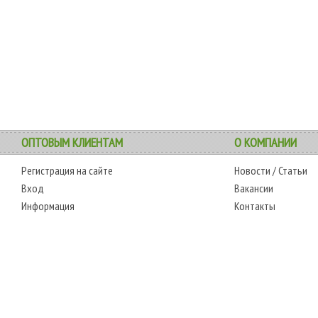
ОПТОВЫМ КЛИЕНТАМ
О КОМПАНИИ
Регистрация на сайте
Новости
/
Статьи
Вход
Вакансии
Информация
Контакты
АДРЕС
РЕЖИМ РАБОТЫ
0-6595
г. Одесса, 7-й километр,
сб.-чт.: с 6-00 до 18-
-0350
4 стоянка, магазин № 360
00