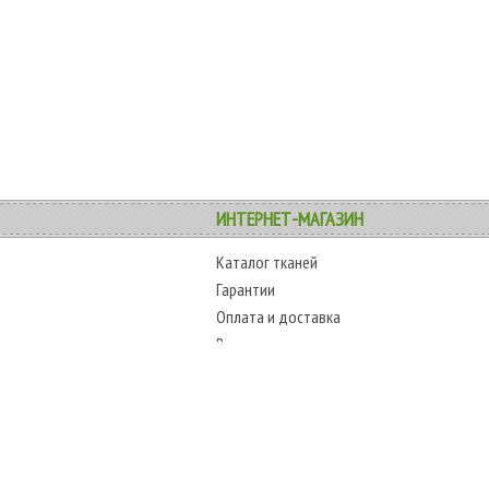
ИНТЕРНЕТ-МАГАЗИН
Каталог тканей
Гарантии
Оплата и доставка
Возврат товара
Карта сайта
COPYRIGHT
ТЕЛЕФОНЫ
www.alltext.com.ua
+38 (067) 45
2009-2018 г.
+38 (048) 797