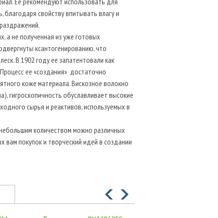
ериал. Ее рекомендуют использовать для
, благодаря свойству впитывать влагу и
 раздражений.
х, а не полученная из уже готовых
подвергнуты ксантогенированию, что
еск. В 1902 году ее запатентовали как
". Процесс ее «создания» достаточно
ятного коже материала. Вискозное волокно
на), гигроскопичность обуславливает высокие
сходного сырья и реактивов, используемых в
не небольшим количеством можно различных
х вам покупок и творческий идей в создании