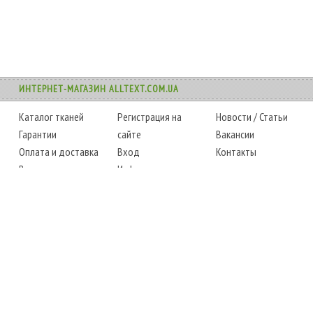
ИНТЕРНЕТ-МАГАЗИН ALLTEXT.COM.UA
Каталог тканей
Регистрация на
Новости
/
Статьи
Гарантии
сайте
Вакансии
Оплата и доставка
Вход
Контакты
Возврат товара
Информация
Карта сайта
Instagram
Facebook
ТЕЛЕФОНЫ
+38 (067) 450-6595
+38 (048) 797-0350
АДРЕС