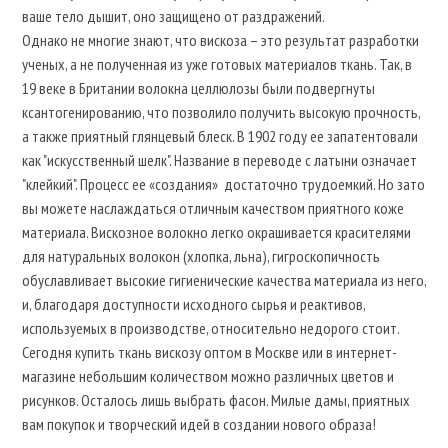
ваше тело дышит, оно защищено от раздражений.
Однако не многие знают, что вискоза – это результат разработки
ученых, а не полученная из уже готовых материалов ткань. Так, в
19 веке в Британии волокна целлюлозы были подвергнуты
ксантогенированию, что позволило получить высокую прочность,
а также приятный глянцевый блеск. В 1902 году ее запатентовали
как "искусственный шелк". Название в переводе с латыни означает
"клейкий". Процесс ее «создания» достаточно трудоемкий. Но зато
вы можете наслаждаться отличным качеством приятного коже
материала. Вискозное волокно легко окрашивается красителями
для натуральных волокон (хлопка, льна), гигроскопичность
обуславливает высокие гигиенические качества материала из него,
и, благодаря доступности исходного сырья и реактивов,
используемых в производстве, относительно недорого стоит.
Сегодня купить ткань вискозу оптом в Москве или в интернет-
магазине небольшим количеством можно различных цветов и
рисунков. Осталось лишь выбрать фасон. Милые дамы, приятных
вам покупок и творческий идей в создании нового образа!