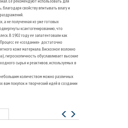
ериал. Ее рекомендуют использовать для
, благодаря свойству впитывать влагу и
 раздражений.
х, а не полученная из уже готовых
подвергнуты ксантогенированию, что
еск. В 1902 году ее запатентовали как
". Процесс ее «создания» достаточно
ятного коже материала. Вискозное волокно
на), гигроскопичность обуславливает высокие
сходного сырья и реактивов, используемых в
не небольшим количеством можно различных
х вам покупок и творческий идей в создании