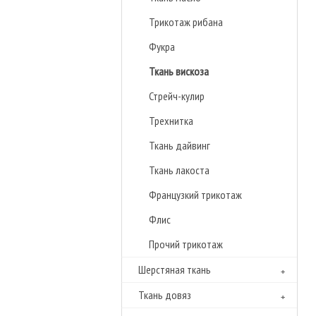
Трикотаж рибана
Фукра
Ткань вискоза
Стрейч-кулир
Трехнитка
Ткань дайвинг
Ткань лакоста
Французкий трикотаж
Флиc
Прочий трикотаж
Шерстяная ткань
Ткань довяз