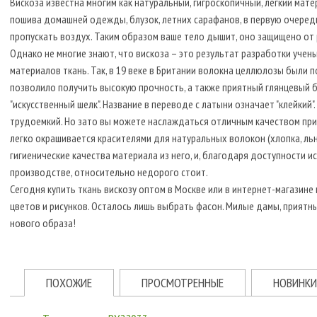
Вискоза известна многим как натуральный, гигроскопичный, легкий мат
пошива домашней одежды, блузок, летних сарафанов, в первую очередь
пропускать воздух. Таким образом ваше тело дышит, оно защищено от
Однако не многие знают, что вискоза – это результат разработки учены
материалов ткань. Так, в 19 веке в Британии волокна целлюлозы были 
позволило получить высокую прочность, а также приятный глянцевый бл
"искусственный шелк". Название в переводе с латыни означает "клейкий
трудоемкий. Но зато вы можете наслаждаться отличным качеством при
легко окрашивается красителями для натуральных волокон (хлопка, ль
гигиенические качества материала из него, и, благодаря доступности и
производстве, относительно недорого стоит.
Сегодня купить ткань вискозу оптом в Москве или в интернет-магази
цветов и рисунков. Осталось лишь выбрать фасон. Милые дамы, приятны
нового образа!
ПОХОЖИЕ
ПРОСМОТРЕННЫЕ
НОВИНКИ