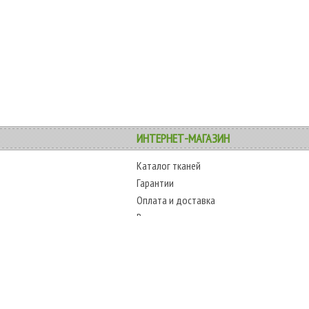
ИНТЕРНЕТ-МАГАЗИН
Каталог тканей
Гарантии
Оплата и доставка
Возврат товара
Карта сайта
COPYRIGHT
ТЕЛЕФОНЫ
www.alltext.com.ua
+38 (067) 45
2009-2018 г.
+38 (048) 797