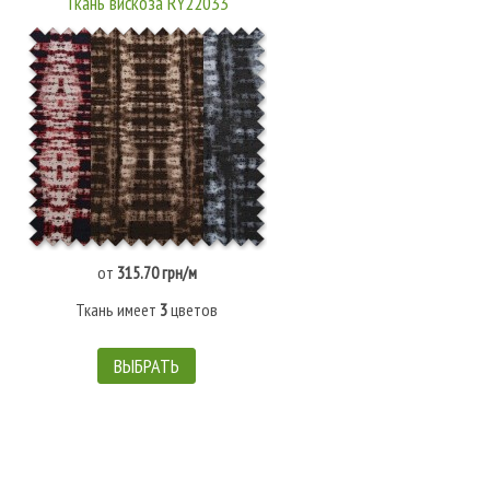
Ткань вискоза RY22033
от
315.70 грн/м
Ткань имеет
3
цветов
ВЫБРАТЬ