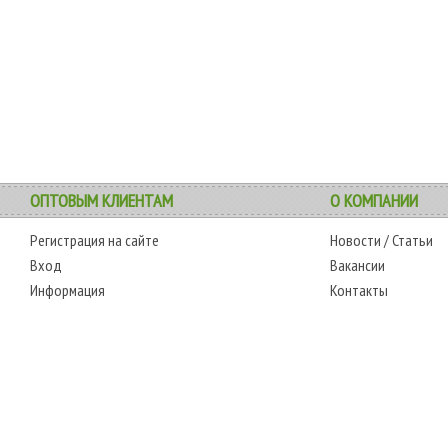
ОПТОВЫМ КЛИЕНТАМ
О КОМПАНИИ
Регистрация на сайте
Новости
/
Статьи
Вход
Вакансии
Информация
Контакты
АДРЕС
РЕЖИМ РАБОТЫ
0-6595
г. Одесса, 7-й километр,
сб.-чт.: с 6-00 до 18-
-0350
4 стоянка, магазин № 360
00