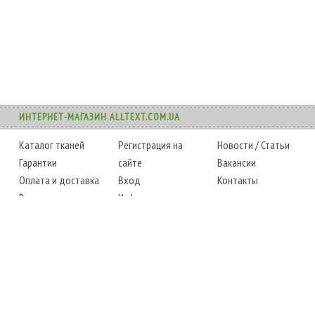
ИНТЕРНЕТ-МАГАЗИН ALLTEXT.COM.UA
Каталог тканей
Регистрация на
Новости
/
Статьи
Гарантии
сайте
Вакансии
Оплата и доставка
Вход
Контакты
Возврат товара
Информация
Карта сайта
Instagram
Facebook
ТЕЛЕФОНЫ
+38 (067) 450-6595
+38 (048) 797-0350