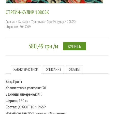
СТРЕЙЧ-КУЛИР 10805К
Главная
>
Каталог
>
Трикотаж
>
Стрейч-кулир
>
10805К
Штрих-код: 5045009
380,49 грн /м
КУПИТЬ
ХАРАКТЕРИСТИКИ
ОПИСАНИЕ
ОТЗЫВЫ
Вид:
Принт
Количество в упаковке:
30
Единицы измерения:
КГ.
Ширина:
180 см
Состав:
95%COTTON 5%SP
Новый состав:
95% хлопок, 5% спандекс