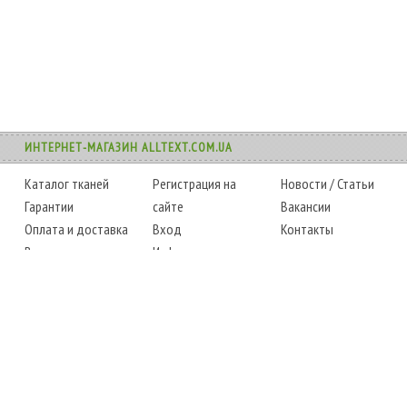
ИНТЕРНЕТ-МАГАЗИН ALLTEXT.COM.UA
Каталог тканей
Регистрация на
Новости
/
Статьи
Гарантии
сайте
Вакансии
Оплата и доставка
Вход
Контакты
Возврат товара
Информация
Карта сайта
Instagram
Facebook
ТЕЛЕФОНЫ
+38 (067) 450-6595
+38 (048) 797-0350