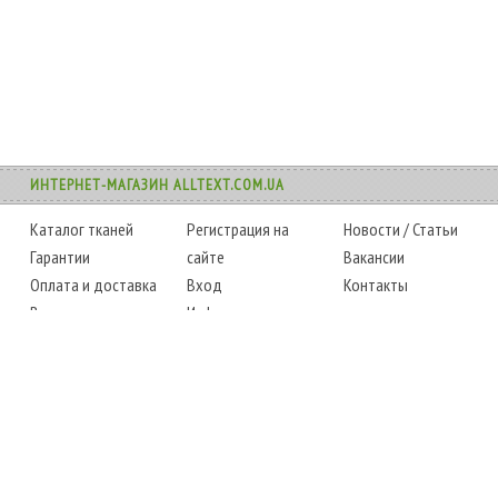
ИНТЕРНЕТ-МАГАЗИН ALLTEXT.COM.UA
Каталог тканей
Регистрация на
Новости
/
Статьи
Гарантии
сайте
Вакансии
Оплата и доставка
Вход
Контакты
Возврат товара
Информация
Карта сайта
Instagram
Facebook
ТЕЛЕФОНЫ
+38 (067) 450-6595
+38 (048) 797-0350