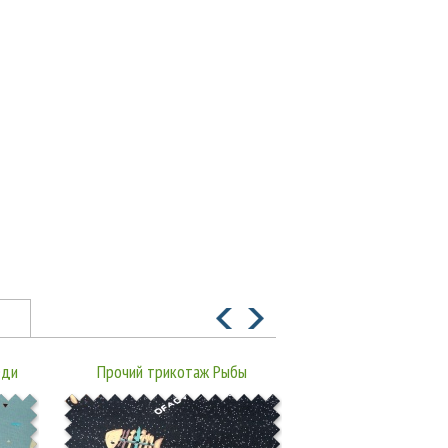
еди
Прочий трикотаж Рыбы
Прочий трикота