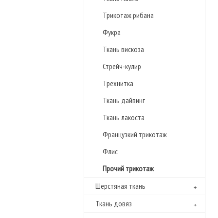
Трикотаж рибана
Фукра
Ткань вискоза
Стрейч-кулир
Трехнитка
Ткань дайвинг
Ткань лакоста
Французкий трикотаж
Флиc
Прочий трикотаж
Шерстяная ткань
Ткань довяз