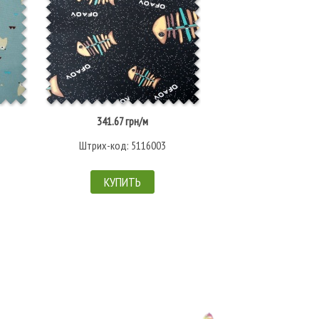
341.67 грн/м
Нет в налич
Штрих-код: 5116003
Штрих-код: 
КУПИТЬ