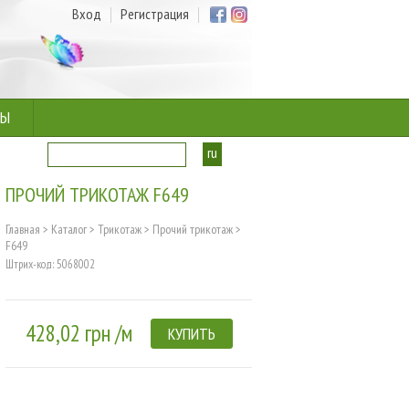
Вход
Регистрация
ТЫ
ru
ua
ПРОЧИЙ ТРИКОТАЖ F649
Главная
>
Каталог
>
Трикотаж
>
Прочий трикотаж
>
F649
Штрих-код: 5068002
428,02 грн /м
КУПИТЬ