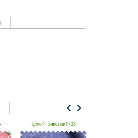
Ы
5
Прочий трикотаж F725
Прочий трикота