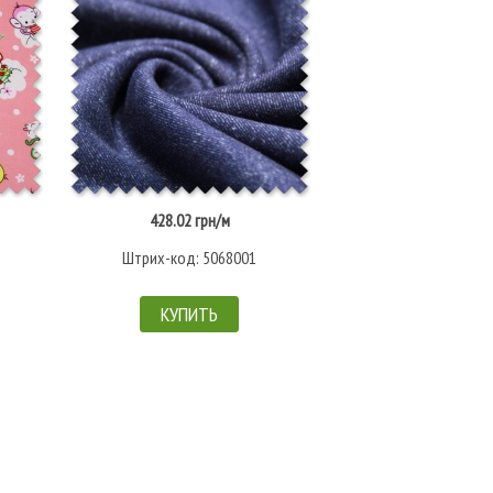
428.02 грн/м
от
428.02 гр
Штрих-код: 5068001
Ткань имеет
2
ц
КУПИТЬ
ВЫБРАТЬ