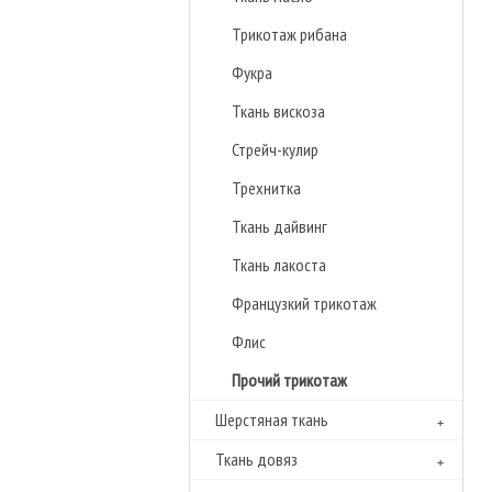
Трикотаж рибана
Фукра
Ткань вискоза
Стрейч-кулир
Трехнитка
Ткань дайвинг
Ткань лакоста
Французкий трикотаж
Флиc
Прочий трикотаж
Шерстяная ткань
Ткань довяз