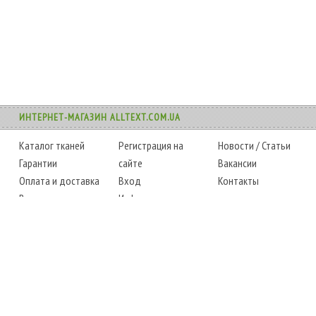
ИНТЕРНЕТ-МАГАЗИН ALLTEXT.COM.UA
Каталог тканей
Регистрация на
Новости
/
Статьи
Гарантии
сайте
Вакансии
Оплата и доставка
Вход
Контакты
Возврат товара
Информация
Карта сайта
Instagram
Facebook
ТЕЛЕФОНЫ
+38 (067) 450-6595
+38 (048) 797-0350