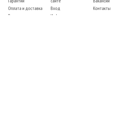
Гарантии
сайте
Вакансии
Оплата и доставка
Вход
Контакты
Возврат товара
Информация
Карта сайта
Instagram
Facebook
ТЕЛЕФОНЫ
+38 (067) 450-6595
+38 (048) 797-0350
АДРЕС
г. Одесса, 7-й километр,
4 стоянка, магазин № 360
РЕЖИМ РАБОТЫ
сб.-чт.: с 6-00 до 18-00
пт.: выходной