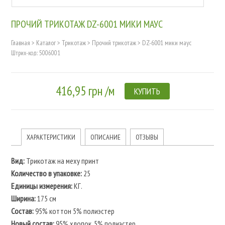
ПРОЧИЙ ТРИКОТАЖ DZ-6001 МИКИ МАУС
Главная
>
Каталог
>
Трикотаж
>
Прочий трикотаж
>
DZ-6001 мики маус
Штрих-код: 5006001
416,95 грн /м
КУПИТЬ
ХАРАКТЕРИСТИКИ
ОПИСАНИЕ
ОТЗЫВЫ
Вид:
Трикотаж на меху принт
Количество в упаковке:
25
Единицы измерения:
КГ.
Ширина:
175 см
Состав:
95% коттон 5% полиэстер
Новый состав:
95% хлопок, 5% полиэстер