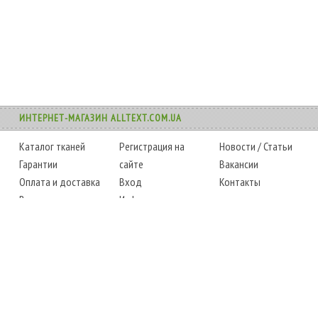
ИНТЕРНЕТ-МАГАЗИН ALLTEXT.COM.UA
Каталог тканей
Регистрация на
Новости
/
Статьи
Гарантии
сайте
Вакансии
Оплата и доставка
Вход
Контакты
Возврат товара
Информация
Карта сайта
Instagram
Facebook
ТЕЛЕФОНЫ
+38 (067) 450-6595
+38 (048) 797-0350