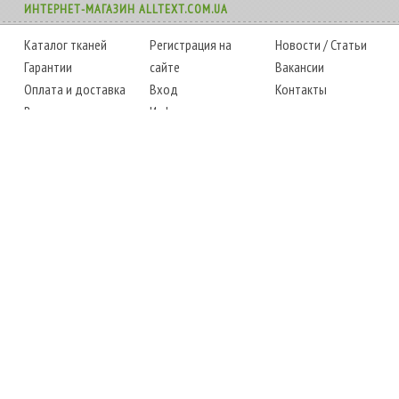
ИНТЕРНЕТ-МАГАЗИН ALLTEXT.COM.UA
Каталог тканей
Регистрация на
Новости
/
Статьи
Гарантии
сайте
Вакансии
Оплата и доставка
Вход
Контакты
Возврат товара
Информация
Карта сайта
Instagram
Facebook
ТЕЛЕФОНЫ
+38 (067) 450-6595
+38 (048) 797-0350
АДРЕС
г. Одесса, 7-й километр,
4 стоянка, магазин № 360
РЕЖИМ РАБОТЫ
сб.-чт.: с 6-00 до 18-00
пт.: выходной