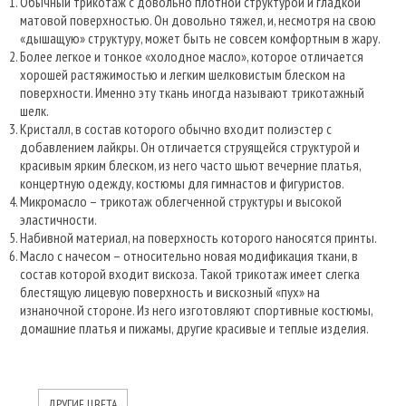
Обычный трикотаж с довольно плотной структурой и гладкой
матовой поверхностью. Он довольно тяжел, и, несмотря на свою
«дышащую» структуру, может быть не совсем комфортным в жару.
Более легкое и тонкое «холодное масло», которое отличается
хорошей растяжимостью и легким шелковистым блеском на
поверхности. Именно эту ткань иногда называют трикотажный
шелк.
Кристалл, в состав которого обычно входит полиэстер с
добавлением лайкры. Он отличается струящейся структурой и
красивым ярким блеском, из него часто шьют вечерние платья,
концертную одежду, костюмы для гимнастов и фигуристов.
Микромасло – трикотаж облегченной структуры и высокой
эластичности.
Набивной материал, на поверхность которого наносятся принты.
Масло с начесом – относительно новая модификация ткани, в
состав которой входит вискоза. Такой трикотаж имеет слегка
блестящую лицевую поверхность и вискозный «пух» на
изнаночной стороне. Из него изготовляют спортивные костюмы,
домашние платья и пижамы, другие красивые и теплые изделия.
ДРУГИЕ ЦВЕТА