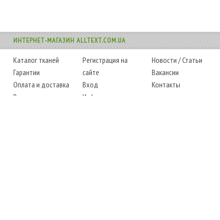
ИНТЕРНЕТ-МАГАЗИН ALLTEXT.COM.UA
Каталог тканей
Регистрация на
Новости
/
Статьи
Гарантии
сайте
Вакансии
Оплата и доставка
Вход
Контакты
Возврат товара
Информация
Карта сайта
Instagram
Facebook
ТЕЛЕФОНЫ
+38 (067) 450-6595
+38 (048) 797-0350
АДРЕС
г. Одесса, 7-й километр,
4 стоянка, магазин № 360