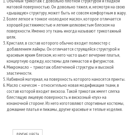
Обычный трикотаж с довольно плотной структурой и гладкой
матовой поверхностью. Он довольно тяжел, и, несмотря на свою
«дышащую» структуру, может быть не совсем комфортным в жару.
Более легкое и тонкое «холодное масло», которое отличается
хорошей растяжимостью и легким шелковистым блеском на
поверхности. Именно эту ткань иногда называют трикотажный
шелк.
Кристалл, в состав которого обычно входит полиэстер с
добавлением лайкры. Он отличается струящейся структурой и
красивым ярким блеском, из него часто шьют вечерние платья,
концертную одежду, костюмы для гимнастов и фигуристов.
Микромасло – трикотаж облегченной структуры и высокой
эластичности.
Набивной материал, на поверхность которого наносятся принты.
Масло с начесом – относительно новая модификация ткани, в
состав которой входит вискоза. Такой трикотаж имеет слегка
блестящую лицевую поверхность и вискозный «пух» на
изнаночной стороне. Из него изготовляют спортивные костюмы,
домашние платья и пижамы, другие красивые и теплые изделия.
ДРУГИЕ ЦВЕТА