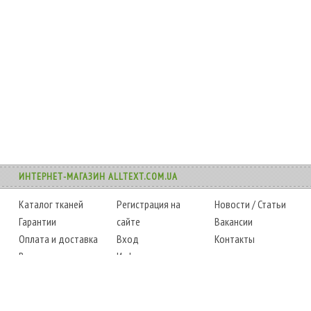
ИНТЕРНЕТ-МАГАЗИН ALLTEXT.COM.UA
Каталог тканей
Регистрация на
Новости
/
Статьи
Гарантии
сайте
Вакансии
Оплата и доставка
Вход
Контакты
Возврат товара
Информация
Карта сайта
Instagram
Facebook