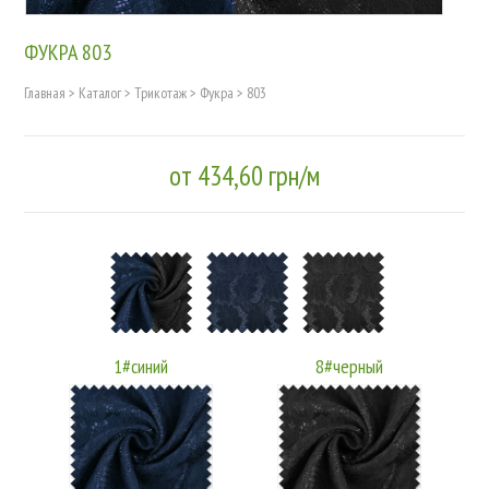
ФУКРА 803
Главная
>
Каталог
>
Трикотаж
>
Фукра
>
803
от 434,60 грн/м
1#синий
8#черный