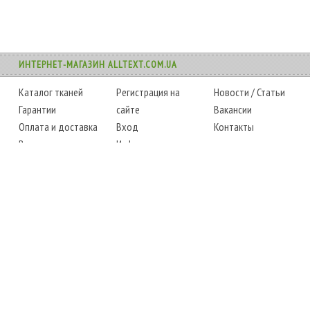
ИНТЕРНЕТ-МАГАЗИН ALLTEXT.COM.UA
Каталог тканей
Регистрация на
Новости
/
Статьи
Гарантии
сайте
Вакансии
Оплата и доставка
Вход
Контакты
Возврат товара
Информация
Карта сайта
Instagram
Facebook
ТЕЛЕФОНЫ
+38 (067) 450-6595
+38 (048) 797-0350
АДРЕС
г. Одесса, 7-й километр,
4 стоянка, магазин № 360