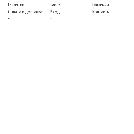
Гарантии
сайте
Вакансии
Оплата и доставка
Вход
Контакты
Возврат товара
Информация
Карта сайта
Instagram
Facebook
ТЕЛЕФОНЫ
+38 (067) 450-6595
+38 (048) 797-0350
АДРЕС
г. Одесса, 7-й километр,
4 стоянка, магазин № 360
РЕЖИМ РАБОТЫ
сб.-чт.: с 6-00 до 18-00
пт.: выходной