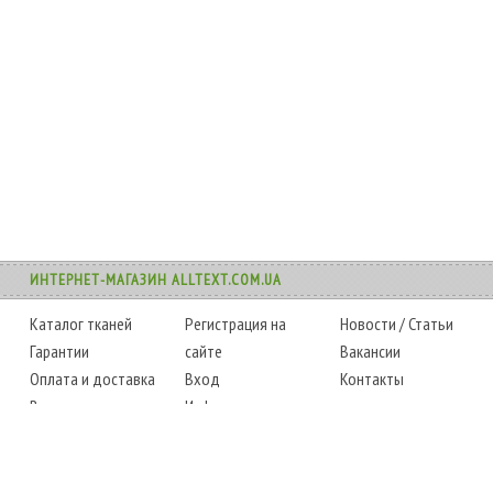
ИНТЕРНЕТ-МАГАЗИН ALLTEXT.COM.UA
Каталог тканей
Регистрация на
Новости
/
Статьи
Гарантии
сайте
Вакансии
Оплата и доставка
Вход
Контакты
Возврат товара
Информация
Карта сайта
Instagram
Facebook