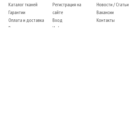
Каталог тканей
Регистрация на
Новости
/
Статьи
Гарантии
сайте
Вакансии
Оплата и доставка
Вход
Контакты
Возврат товара
Информация
Карта сайта
Instagram
Facebook
ТЕЛЕФОНЫ
+38 (067) 450-6595
+38 (048) 797-0350
АДРЕС
г. Одесса, 7-й километр,
4 стоянка, магазин № 360
РЕЖИМ РАБОТЫ
сб.-чт.: с 6-00 до 18-00
пт.: выходной