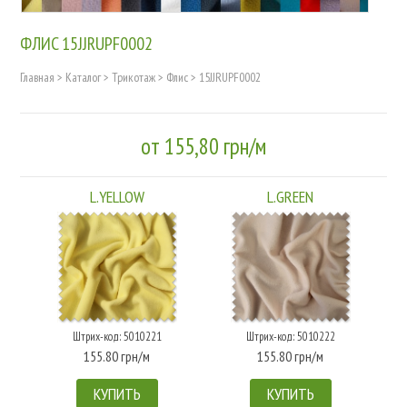
ФЛИC 15JJRUPF0002
Главная
>
Каталог
>
Трикотаж
>
Флиc
>
15JJRUPF0002
от 155,80 грн/м
L.YELLOW
L.GREEN
Штрих-код: 5010221
Штрих-код: 5010222
155.80 грн/м
155.80 грн/м
КУПИТЬ
КУПИТЬ