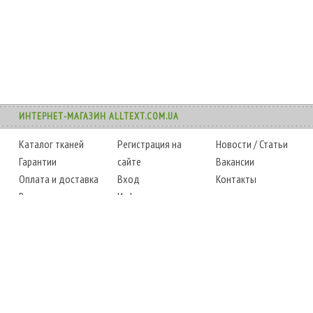
ИНТЕРНЕТ-МАГАЗИН ALLTEXT.COM.UA
Каталог тканей
Регистрация на
Новости
/
Статьи
Гарантии
сайте
Вакансии
Оплата и доставка
Вход
Контакты
Возврат товара
Информация
Карта сайта
Instagram
Facebook
ТЕЛЕФОНЫ
+38 (067) 450-6595
+38 (048) 797-0350