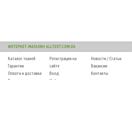
ИНТЕРНЕТ-МАГАЗИН ALLTEXT.COM.UA
Каталог тканей
Регистрация на
Новости
/
Статьи
Гарантии
сайте
Вакансии
Оплата и доставка
Вход
Контакты
Возврат товара
Информация
Карта сайта
Instagram
Facebook
ТЕЛЕФОНЫ
+38 (067) 450-6595
+38 (048) 797-0350