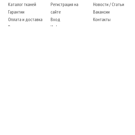
Каталог тканей
Регистрация на
Новости
/
Статьи
Гарантии
сайте
Вакансии
Оплата и доставка
Вход
Контакты
Возврат товара
Информация
Карта сайта
Instagram
Facebook
ТЕЛЕФОНЫ
+38 (067) 450-6595
+38 (048) 797-0350
АДРЕС
г. Одесса, 7-й километр,
4 стоянка, магазин № 360
РЕЖИМ РАБОТЫ
сб.-чт.: с 6-00 до 18-00
пт.: выходной