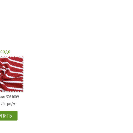
Бордо
код: 5084009
.23 грн/м
УПИТЬ