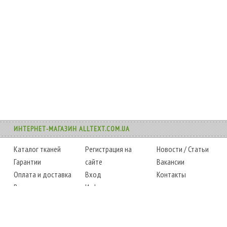
ИНТЕРНЕТ-МАГАЗИН ALLTEXT.COM.UA
Каталог тканей
Регистрация на
Новости
/
Статьи
Гарантии
сайте
Вакансии
Оплата и доставка
Вход
Контакты
Возврат товара
Информация
Карта сайта
Instagram
Facebook