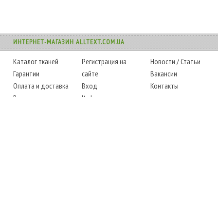
ИНТЕРНЕТ-МАГАЗИН ALLTEXT.COM.UA
Каталог тканей
Регистрация на
Новости
/
Статьи
Гарантии
сайте
Вакансии
Оплата и доставка
Вход
Контакты
Возврат товара
Информация
Карта сайта
Instagram
Facebook
ТЕЛЕФОНЫ
+38 (067) 450-6595
+38 (048) 797-0350
АДРЕС
г. Одесса, 7-й километр,
4 стоянка, магазин № 360