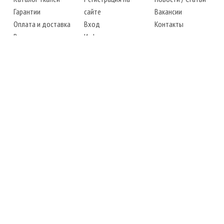
Гарантии
сайте
Вакансии
Оплата и доставка
Вход
Контакты
Возврат товара
Информация
Карта сайта
Instagram
Facebook
ТЕЛЕФОНЫ
+38 (067) 450-6595
+38 (048) 797-0350
АДРЕС
г. Одесса, 7-й километр,
4 стоянка, магазин № 360
РЕЖИМ РАБОТЫ
сб.-чт.: с 6-00 до 18-00
пт.: выходной