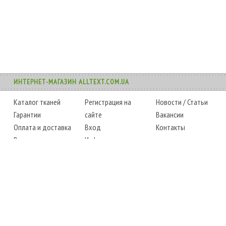
ИНТЕРНЕТ-МАГАЗИН ALLTEXT.COM.UA
Каталог тканей
Регистрация на
Новости
/
Статьи
Гарантии
сайте
Вакансии
Оплата и доставка
Вход
Контакты
Возврат товара
Информация
Карта сайта
Instagram
Facebook
ТЕЛЕФОНЫ
+38 (067) 450-6595
+38 (048) 797-0350