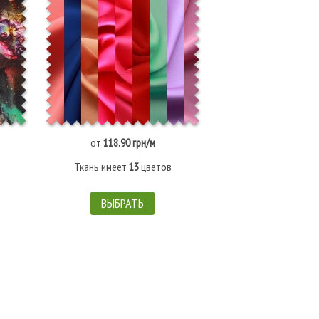
от
118.90 грн/м
от
77.90 грн
Ткань имеет
13
цветов
Ткань имеет
20
ц
ВЫБРАТЬ
ВЫБРАТЬ