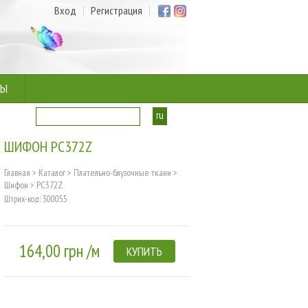
Вход
Регистрация
ТЫ
ru
ua
ШИФОН PC372Z
Главная
>
Каталог
>
Плательно-блузочные ткани
>
Шифон
>
PC372Z
Штрих-код: 300055
164,00 грн /м
КУПИТЬ