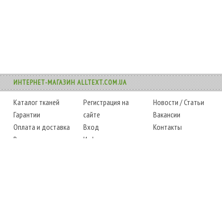
ИНТЕРНЕТ-МАГАЗИН ALLTEXT.COM.UA
Каталог тканей
Регистрация на
Новости
/
Статьи
Гарантии
сайте
Вакансии
Оплата и доставка
Вход
Контакты
Возврат товара
Информация
Карта сайта
Instagram
Facebook
ТЕЛЕФОНЫ
+38 (067) 450-6595
+38 (048) 797-0350