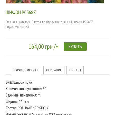
ШИФОН PC368Z
Главная
>
Каталог
>
Плательно-блузочные ткани
>
Шифон
>
PC368Z
Штрих-код: 300051
164,00 грн /м
КУПИТЬ
ХАРАКТЕРИСТИКИ
ОПИСАНИЕ
ОТЗЫВЫ
Вид:
Шифон принт
Количество в упаковке:
50
Единицы измерения:
М.
Ширина:
150 см
Состав:
20% RAYON80%POLY
Новый состав:
20% вискоза, 80% полиэстер