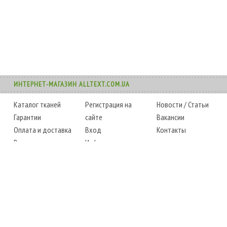
ИНТЕРНЕТ-МАГАЗИН ALLTEXT.COM.UA
Каталог тканей
Регистрация на
Новости
/
Статьи
Гарантии
сайте
Вакансии
Оплата и доставка
Вход
Контакты
Возврат товара
Информация
Карта сайта
Instagram
Facebook
ТЕЛЕФОНЫ
+38 (067) 450-6595
+38 (048) 797-0350