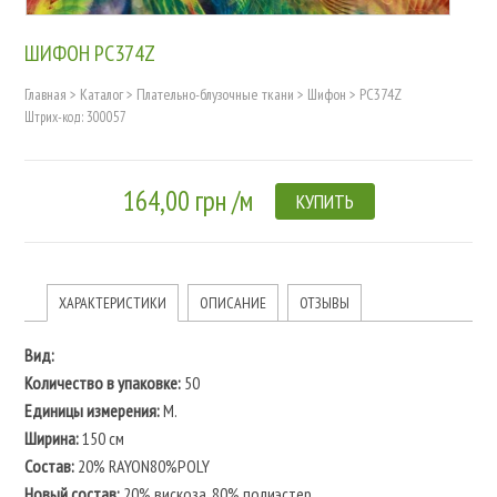
ШИФОН PC374Z
Главная
>
Каталог
>
Плательно-блузочные ткани
>
Шифон
>
PC374Z
Штрих-код: 300057
164,00 грн /м
КУПИТЬ
ХАРАКТЕРИСТИКИ
ОПИСАНИЕ
ОТЗЫВЫ
Вид:
Количество в упаковке:
50
Единицы измерения:
М.
Ширина:
150 см
Состав:
20% RAYON80%POLY
Новый состав:
20% вискоза, 80% полиэстер