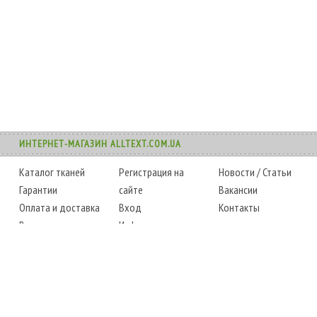
ИНТЕРНЕТ-МАГАЗИН ALLTEXT.COM.UA
Каталог тканей
Регистрация на
Новости
/
Статьи
Гарантии
сайте
Вакансии
Оплата и доставка
Вход
Контакты
Возврат товара
Информация
Карта сайта
Instagram
Facebook
ТЕЛЕФОНЫ