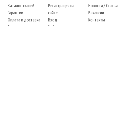
Каталог тканей
Регистрация на
Новости
/
Статьи
Гарантии
сайте
Вакансии
Оплата и доставка
Вход
Контакты
Возврат товара
Информация
Карта сайта
Instagram
Facebook
ТЕЛЕФОНЫ
+38 (067) 450-6595
+38 (048) 797-0350
АДРЕС
г. Одесса, 7-й километр,
4 стоянка, магазин № 360
РЕЖИМ РАБОТЫ
сб.-чт.: с 6-00 до 18-00
пт.: выходной