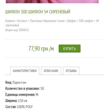
ШИФОН 30D ШИФОН 5# СИРЕНЕВЫЙ
Главная
>
Каталог
>
Плательно-блузочные ткани
>
Шифон
>
30D шифон
>
5#
сиреневый
Штрих-код: 5004011
77,90 грн /м
КУПИТЬ
ХАРАКТЕРИСТИКИ
ОПИСАНИЕ
ОТЗЫВЫ
Вид:
Однотон
Количество в упаковке:
50
Единицы измерения:
М.
Ширина:
150 см
Состав:
100% POLY