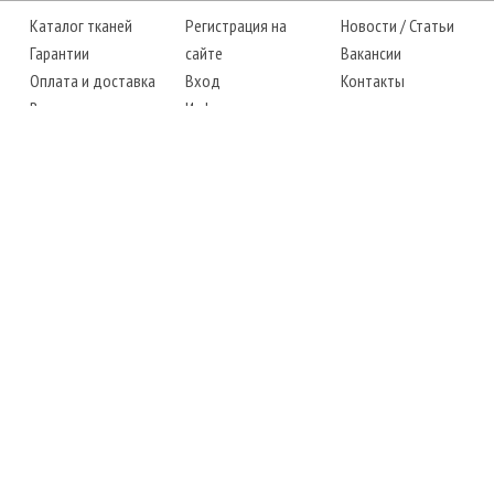
Каталог тканей
Регистрация на
Новости
/
Статьи
Гарантии
сайте
Вакансии
Оплата и доставка
Вход
Контакты
Возврат товара
Информация
Карта сайта
Instagram
Facebook
ТЕЛЕФОНЫ
+38 (067) 450-6595
+38 (048) 797-0350
АДРЕС
г. Одесса, 7-й километр,
4 стоянка, магазин № 360
РЕЖИМ РАБОТЫ
сб.-чт.: с 6-00 до 18-00
пт.: выходной