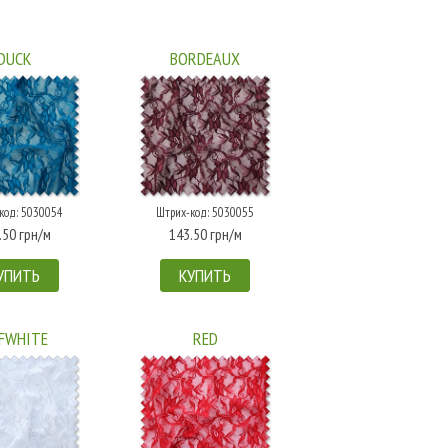
DUCK
BORDEAUX
код: 5030054
Штрих-код: 5030055
.50 грн/м
143.50 грн/м
УПИТЬ
КУПИТЬ
FWHITE
RED