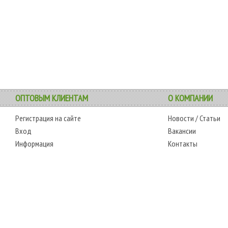
ОПТОВЫМ КЛИЕНТАМ
О КОМПАНИИ
Регистрация на сайте
Новости
/
Статьи
Вход
Вакансии
Информация
Контакты
АДРЕС
РЕЖИМ РАБОТЫ
0-6595
г. Одесса, 7-й километр,
сб.-чт.: с 6-00 до 18-
-0350
4 стоянка, магазин № 360
00
пт.: выходной