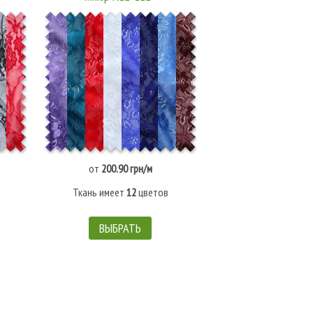
от
200.90 грн/м
от
237.80 грн
Ткань имеет
12
цветов
Ткань имеет
12
ц
ВЫБРАТЬ
ВЫБРАТЬ