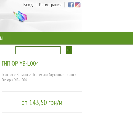
Вход
Регистрация
ТЫ
ru
ua
ГИПЮР YB-L004
Главная
>
Каталог
>
Плательно-блузочные ткани
>
Гипюр
>
YB-L004
от 143,50 грн/м