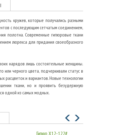
Ы
дность кружев, которые получались разными
ментов с последующим сетчатым соединением,
ания полотна. Современные гипюровые ткани
лением люрекса для придания своеобразного
своих нарядов лишь состоятельные женщины.
го или черного цвета, подчеркивали статус в
ых расцветок и вариантов. Новые технологии
шении ткани, но и проявить безудержную
ся одной из самых модных.
Гипюр X12-122#
Гипюр HD-0