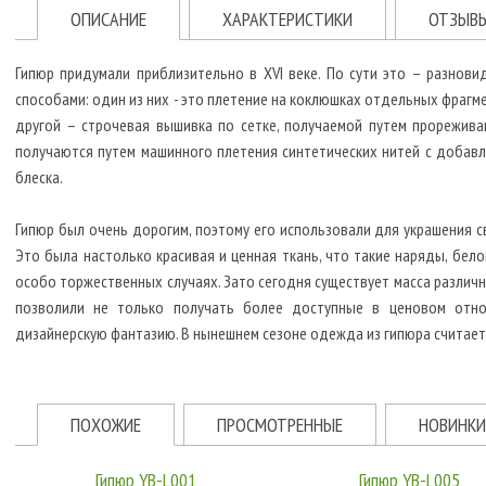
ОПИСАНИЕ
ХАРАКТЕРИСТИКИ
ОТЗЫВ
Гипюр придумали приблизительно в XVI веке. По сути это – разнови
способами: один из них - это плетение на коклюшках отдельных фраг
другой – строчевая вышивка по сетке, получаемой путем прорежив
получаются путем машинного плетения синтетических нитей с добав
блеска.
Гипюр был очень дорогим, поэтому его использовали для украшения 
Это была настолько красивая и ценная ткань, что такие наряды, бело
особо торжественных случаях. Зато сегодня существует масса различн
позволили не только получать более доступные в ценовом отно
дизайнерскую фантазию. В нынешнем сезоне одежда из гипюра считает
ПОХОЖИЕ
ПРОСМОТРЕННЫЕ
НОВИНКИ
Гипюр YB-L001
Гипюр YB-L005