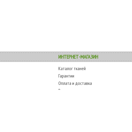
ИНТЕРНЕТ-МАГАЗИН
Каталог тканей
Гарантии
Оплата и доставка
Возврат товара
Карта сайта
COPYRIGHT
ТЕЛЕФОНЫ
www.alltext.com.ua
+38 (067) 45
2009-2018 г.
+38 (048) 797