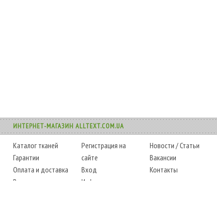
ИНТЕРНЕТ-МАГАЗИН ALLTEXT.COM.UA
Каталог тканей
Регистрация на
Новости
/
Статьи
Гарантии
сайте
Вакансии
Оплата и доставка
Вход
Контакты
Возврат товара
Информация
Карта сайта
Instagram
Facebook