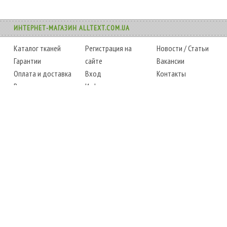
ИНТЕРНЕТ-МАГАЗИН ALLTEXT.COM.UA
Каталог тканей
Регистрация на
Новости
/
Статьи
Гарантии
сайте
Вакансии
Оплата и доставка
Вход
Контакты
Возврат товара
Информация
Карта сайта
Instagram
Facebook
ТЕЛЕФОНЫ
+38 (067) 450-6595
+38 (048) 797-0350
АДРЕС
г. Одесса, 7-й километр,
4 стоянка, магазин № 360
РЕЖИМ РАБОТЫ