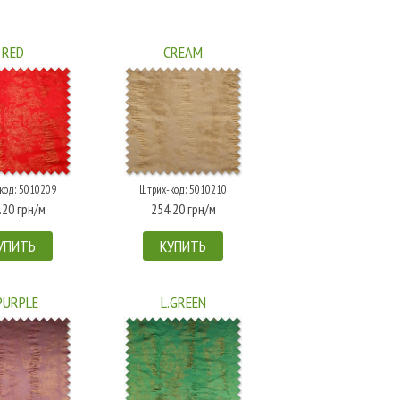
RED
CREAM
код: 5010209
Штрих-код: 5010210
.20 грн/м
254.20 грн/м
УПИТЬ
КУПИТЬ
PURPLE
L.GREEN