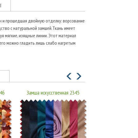
Ы
он и прошедшая двойную отделку: ворсование
дство с натуральной замшей.Ткань имеет
уя мягкие, изящные линии. Этот материал
 его можно гладить лишь слабо нагретым
346
Замша искусственная 2345
Замша искусственн