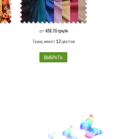
от
438.70 грн/м
от
500.20 гр
Ткань имеет
12
цветов
Ткань имеет
14
ц
ВЫБРАТЬ
ВЫБРАТЬ