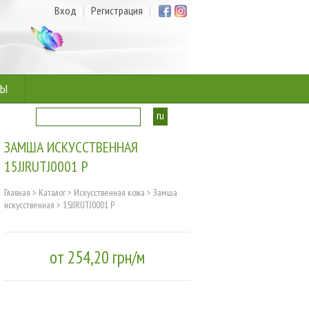
Вход
Регистрация
ТЫ
ru
ua
ЗАМША ИСКУССТВЕННАЯ
15JJRUTJ0001 P
Главная
>
Каталог
>
Искусственная кожа
>
Замша
искусственная
>
15JJRUTJ0001 P
от 254,20 грн/м