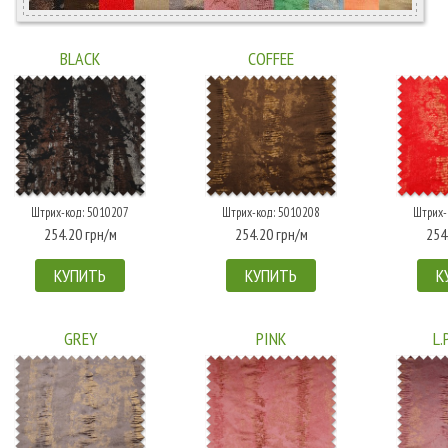
BLACK
COFFEE
Штрих-код: 5010207
Штрих-код: 5010208
Штрих-
254.20 грн/м
254.20 грн/м
254
КУПИТЬ
КУПИТЬ
К
GREY
PINK
L.