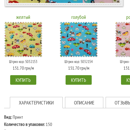
желтый
голубой
р
Штрих-код: 5032153
Штрих-код: 5032154
Штрих-
151.70 грн/м
151.70 грн/м
151
КУПИТЬ
КУПИТЬ
К
ХАРАКТЕРИСТИКИ
ОПИСАНИЕ
ОТЗЫВ
Вид:
Принт
Количество в упаковке:
150