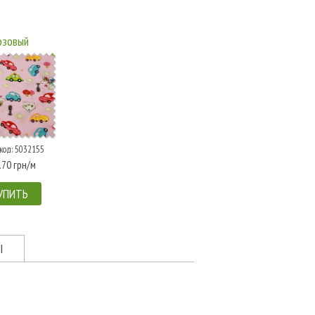
озовый
код: 5032155
.70 грн/м
УПИТЬ
Ы