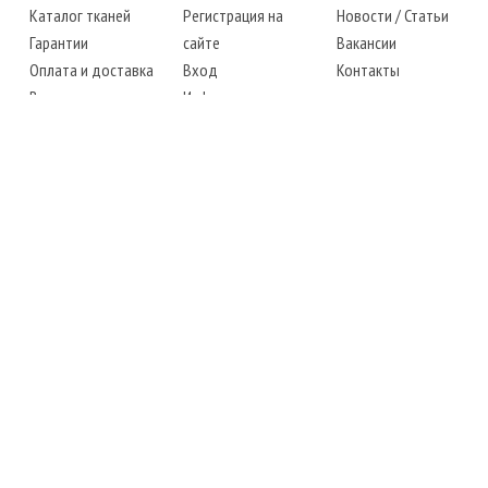
Каталог тканей
Регистрация на
Новости
/
Статьи
Гарантии
сайте
Вакансии
Оплата и доставка
Вход
Контакты
Возврат товара
Информация
Карта сайта
Instagram
Facebook
ТЕЛЕФОНЫ
+38 (067) 450-6595
+38 (048) 797-0350
АДРЕС
г. Одесса, 7-й километр,
4 стоянка, магазин № 360
РЕЖИМ РАБОТЫ
сб.-чт.: с 6-00 до 18-00
пт.: выходной