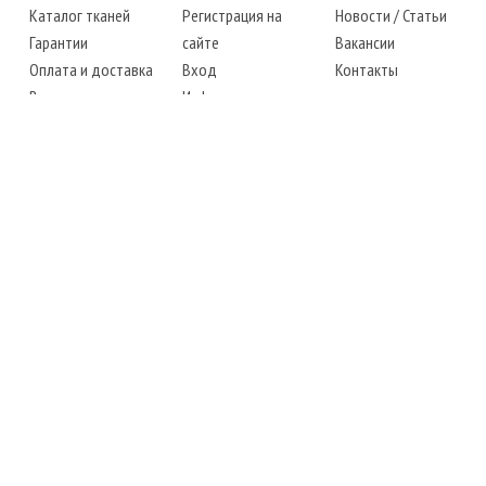
Каталог тканей
Регистрация на
Новости
/
Статьи
Гарантии
сайте
Вакансии
Оплата и доставка
Вход
Контакты
Возврат товара
Информация
Карта сайта
Instagram
Facebook
ТЕЛЕФОНЫ
+38 (067) 450-6595
+38 (048) 797-0350
АДРЕС
г. Одесса, 7-й километр,
4 стоянка, магазин № 360
РЕЖИМ РАБОТЫ
сб.-чт.: с 6-00 до 18-00
пт.: выходной