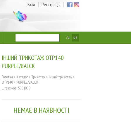
Вхід
Реєстрація
ru
ua
ІНШИЙ ТРИКОТАЖ OTP140
PURPLE/BALCK
Головна
>
Каталог
>
Трикотаж
>
Інший трикотаж
>
OTP140
>
PURPLE/BALCK
Штрих-код: 5001009
НЕМАЄ В НАЯВНОСТІ