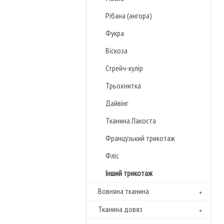
Рібана (ангора)
Фукра
Віскоза
Стрейч-кулір
Трьохнитка
Дайвінг
Тканина Лакоста
Французький трикотаж
Фліс
Інший трикотаж
Вовняна тканина
Тканина довяз