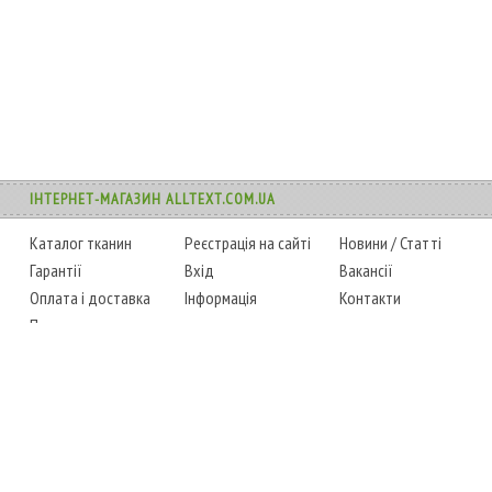
ІНТЕРНЕТ-МАГАЗИН ALLTEXT.COM.UA
Каталог тканин
Реєстрація на сайті
Новини
/
Статті
Гарантії
Вхід
Вакансії
Оплата і доставка
Інформація
Контакти
Повернення товару
Карта сайту
Instagram
Facebook
ТЕЛЕФОНИ
+38 (067) 450-6595