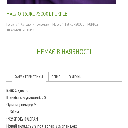
МАСЛО 15JJRUPS0001 PURPLE
Головна
>
Каталог
>
Трикотаж
>
Масло
>
15JJRUPS0001
>
PURPLE
Штрих-код: 5010033
НЕМАЄ В НАЯВНОСТІ
ХАРАКТЕРИСТИКИ
ОПИС
ВІДГУКИ
Вид:
Однотон
Кількість в упаковці:
70
Одиниці виміру:
M.
:
150 см
:
92%POLY 8%SPAN
Новий склад:
92% поліестер, 8% спандекс