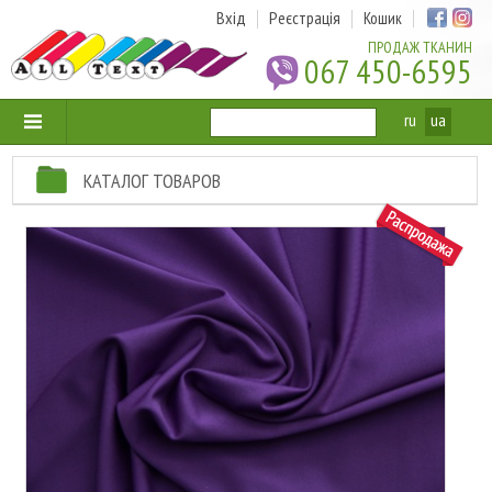
Вхід
Реєстрація
Кошик
ПРОДАЖ ТКАНИН
067 450-6595
ru
ua
КАТАЛОГ ТОВАРОВ